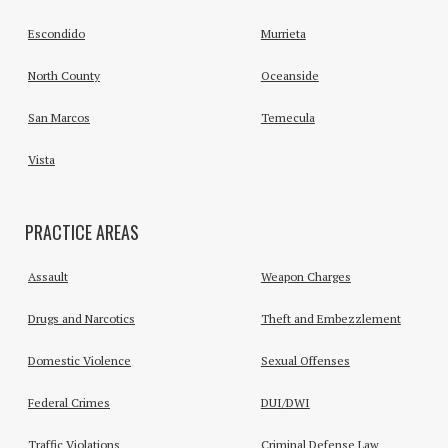
Escondido
Murrieta
North County
Oceanside
San Marcos
Temecula
Vista
PRACTICE AREAS
Assault
Weapon Charges
Drugs and Narcotics
Theft and Embezzlement
Domestic Violence
Sexual Offenses
Federal Crimes
DUI/DWI
Traffic Violations
Criminal Defense Law