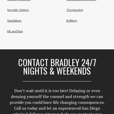
Juvenile Crimes
Trespassing
Vandalism
Robbery
Hit and Run
CONTACT BRADLEY 24/7
NIGHTS & WEEKENDS
Don’t wait until it is too late! Delaying or even
denying yourself the counsel and strength we can
provide you could have life changing consequences.
Call us today and let an experienced San Diego