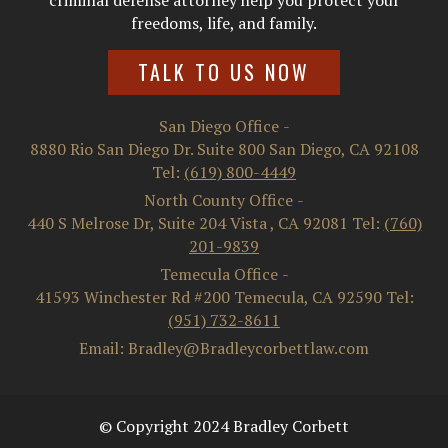
criminal defense attorney help you protect your
freedoms, life, and family.
TALK TO US NOW
San Diego Office
-
8880 Rio San Diego Dr. Suite 800
San Diego
,
CA
92108
Tel:
(619) 800-4449
North County Office
-
440 S Melrose Dr, Suite 204
Vista
,
CA
92081
Tel:
(760)
201-9839
Temecula Office
-
41593 Winchester Rd #200
Temecula
,
CA
92590
Tel:
(951) 732-8611
Email: Bradley@Bradleycorbettlaw.com
© Copyright 2024 Bradley Corbett