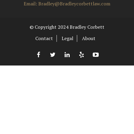
Email: Bradley@Bradleycorbettlaw.com
© Copyright 2024 Bradley Corbett
Contact
Legal
About