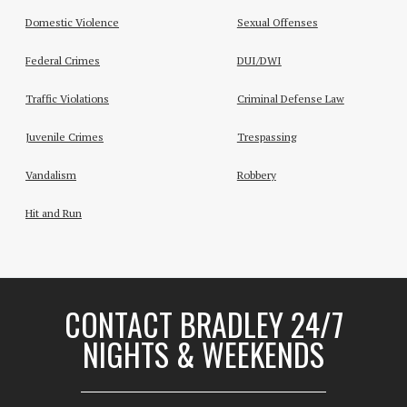
Domestic Violence
Sexual Offenses
Federal Crimes
DUI/DWI
Traffic Violations
Criminal Defense Law
Juvenile Crimes
Trespassing
Vandalism
Robbery
Hit and Run
CONTACT BRADLEY 24/7
NIGHTS & WEEKENDS