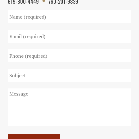
619-800-4449
760-201-9839